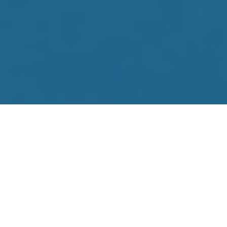
PT
EN
FR
DE
ES
HÓTEIS