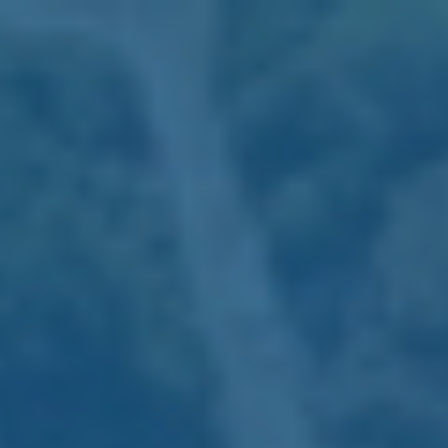
RESERVAS: +351 289 599 111
Utilizamos cookies próprios e de terceiros para fins
analíticos e para lhe mostrar publicidade relacionada com
as suas preferências a partir dos seus hábitos de
navegação e do seu perfil. Pode configurar ou recusar os
cookies clicando em “Configuração de cookies”. Também
pode aceitar todos os cookies, premindo o botão “Aceitar
todos os cookies”. Para mais informações, pode visitar a
nossa Politica de Cookies.
Configuração de Cookies
Aceitar todos os Cookies